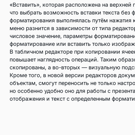
«Вставить», которая расположена на верхней
что выбрать возможность вставки текста без ф
Интеграции
форматирования выполнялась путём нажатия 
Обучение
меню разнится в зависимости от типа редакто
числовое значение, параметры форматирования
База знаний
форматирование или вставить только изображ
В табличном редакторе при копировании ячеек
Техподдержка
повышает наглядность операций. Таким образо
скопированы, а во-вторых — визуальную подск
Блог
Кроме того, в новой версии редакторов докум
объектам, смогут переносить не только настр
Обновления
но особенно удобно оно для работы с презент
отображения и текст с определенным формат
Расширенная техподдержка