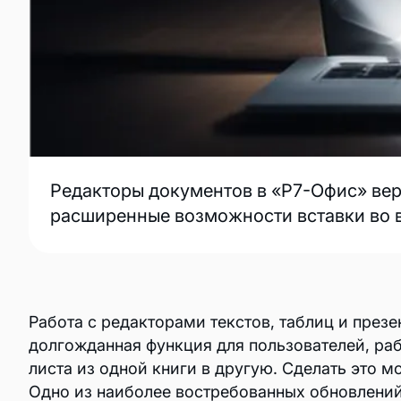
Страницы
ВІ и аналитика
Аналитика
Редакторы документов в «Р7-Офис» верс
расширенные возможности вставки во в
Найти партнера
Технологические партнеры
Дистрибьюторы
Работа с редакторами текстов, таблиц и през
долгожданная функция для пользователей, р
листа из одной книги в другую. Сделать это 
Одно из наиболее востребованных обновлений