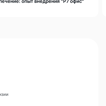
ечение: опыт внедрения "Р7 офис"
нзии