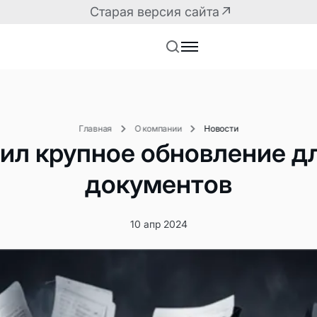
Старая версия сайта
Главная
О компании
Новости
ил крупное обновление дл
документов
Решения для разработчиков
10 апр 2024
Маркетплейс плагин
API корпоративного
Плагины для корпор