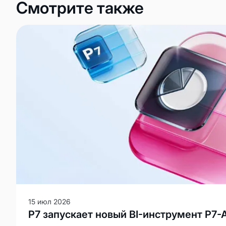
Смотрите также
Новости
Контакты
О нас
Награды
Карьера в Р7
Отзывы
15 июл 2026
Р7 запускает новый BI-инструмент Р7-
Тарифы