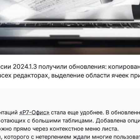
ии 2024.1.3 получили обновления: копировани
сех редакторах, выделение области ячеек пр
ентаций
«Р7-Офис»
стала еще удобнее. В обновлен
аботающих с большими таблицами. Добавлена опц
можно прямо через контекстное меню листа.
, которого с нетерпением ждали многие пользоват