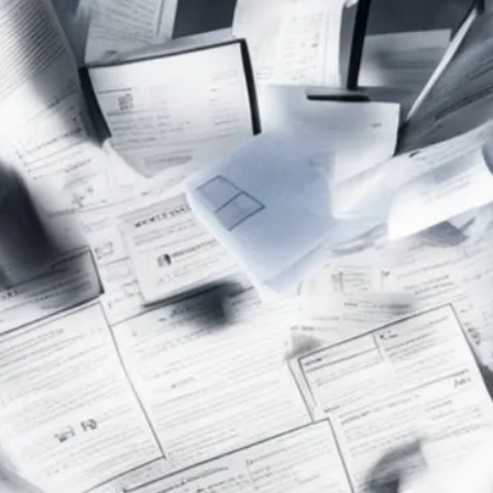
Защищенное хранилище докумен
Диск
Онлайн-редакторы д
Файл-Экспресс
ИИ-ассистент
ИИ-ассистент
Умный диктофон