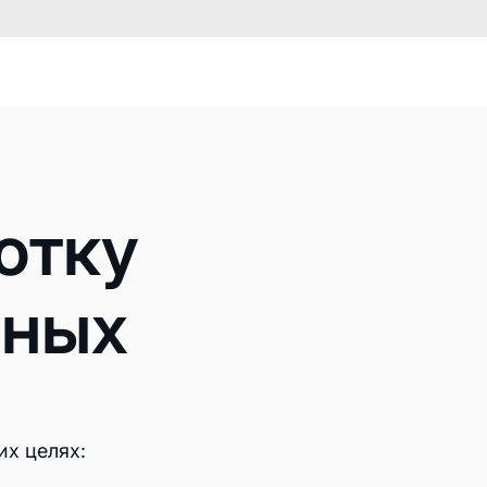
отку
нных
ов
 сервера
их целях:
ативного сервера