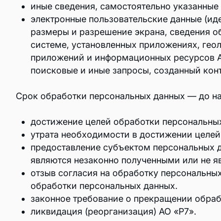
иные сведения, самостоятельно указанные 
Страницы
электронные пользовательские данные (иде
ВІ и аналитика
размеры и разрешение экрана, сведения о
системе, установленных приложениях, геол
Аналитика
приложений и информационных ресурсов АО
поисковые и иные запросы, созданный конт
Срок обработки персональных данных — до на
Найти партнера
достижение целей обработки персональны
утрата необходимости в достижении целей
Технологические партнеры
предоставление субъектом персональных д
являются незаконно полученными или не я
Дистрибьюторы
отзыв согласия на обработку персональных
обработки персональных данных.
законное требование о прекращении обраб
ликвидация (реорганизация) АО «Р7».