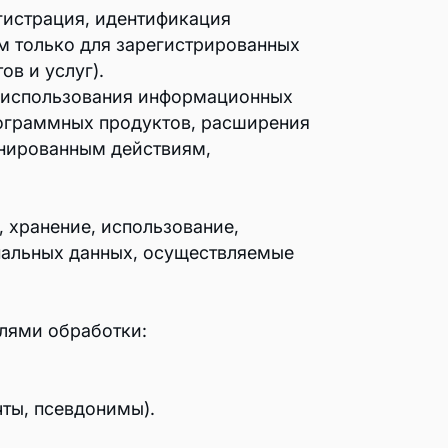
гистрация, идентификация
м только для зарегистрированных
в и услуг).
тов для совместной работы
», использования информационных
рограммных продуктов, расширения
онированным действиям,
ля совместной работы
, хранение, использование,
ональных данных, осуществляемые
елями обработки:
чты, псевдонимы).