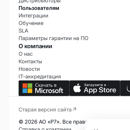
Дистрибьюторы
Пользователям
Новости
Интеграции
Обучение
Контакты
SLA
О нас
Параметры гарантии на ПО
О компании
Награды
О нас
Контакты
Карьера в Р7
Новости
IT-аккредитация
Отзывы
Старая версия сайта
© 2026 АО «Р7». Все права защищены.
Тарифы
Справка о компании