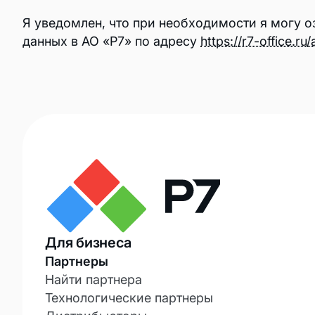
Я уведомлен, что при необходимости я могу 
Интеграции
данных в АО «Р7» по адресу
https://r7-office.r
Обучение
База знаний
Техподдержка
Блог
Обновления
Расширенная техподдержка
Для бизнеса
Партнеры
Найти партнера
Технологические партнеры