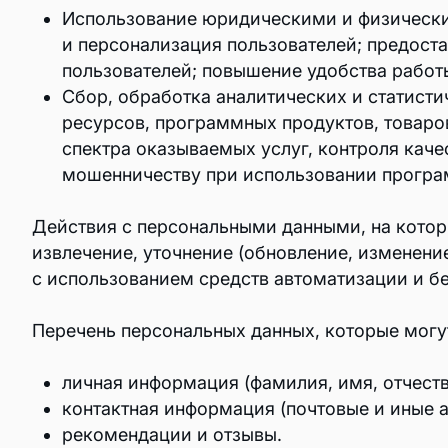
Использование юридическими и физически
и персонализация пользователей; предост
Редактор схем
пользователей; повышение удобства работ
Корпоративные коммуникации
Сбор, обработка аналитических и статист
Команда
ресурсов, программных продуктов, товаро
спектра оказываемых услуг, контроля кач
Почта: базовое решение
мошенничеству при использовании програм
Органайзер
Действия с персональными данными, на которы
Командная работа
извлечение, уточнение (обновление, изменени
с использованием средств автоматизации и бе
Пространство
Корпоративный сервер
Перечень персональных данных, которые могу
Проекты
личная информация (фамилия, имя, отчеств
контактная информация (почтовые и иные а
Формы
рекомендации и отзывы.