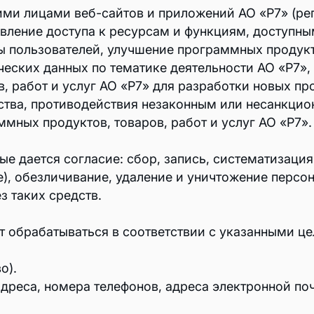
ми лицами веб-сайтов и приложений АО «Р7» (ре
авление доступа к ресурсам и функциям, доступны
ы пользователей, улучшение программных продукто
Защищенное хранилище докумен
ических данных по тематике деятельности АО «Р7
Диск
в, работ и услуг АО «Р7» для разработки новых п
ества, противодействия незаконным или несанкци
Онлайн-редакторы д
мных продуктов, товаров, работ и услуг АО «Р7».
Файл-Экспресс
е дается согласие: сбор, запись, систематизация
ИИ-ассистент
е), обезличивание, удаление и уничтожение перс
з таких средств.
ИИ-ассистент
Умный диктофон
т обрабатываться в соответствии с указанными ц
о).
дреса, номера телефонов, адреса электронной по