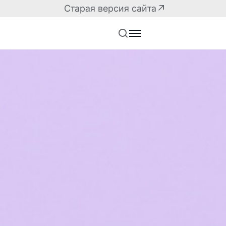
Старая версия сайта
Решения для разработчиков
Маркетплейс плагин
API корпоративного
Плагины для корпор