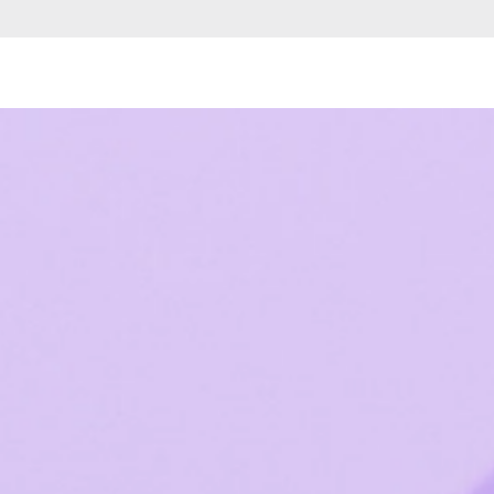
ов
 сервера
ативного сервера