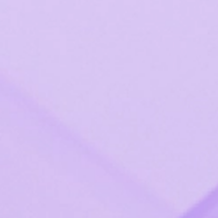
Защищенное хранилище докумен
Диск
Онлайн-редакторы д
Файл-Экспресс
ИИ-ассистент
ИИ-ассистент
Умный диктофон