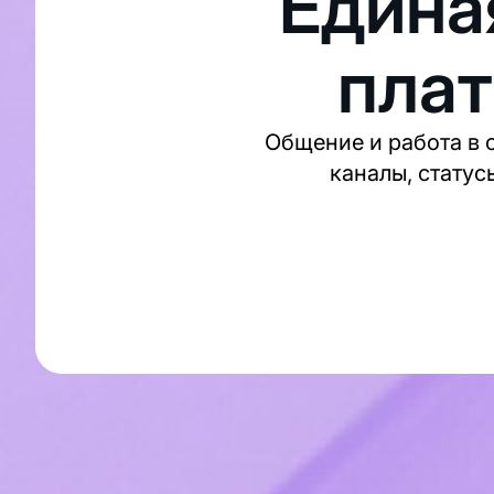
Едина
пла
Общение и работа в 
каналы, статус