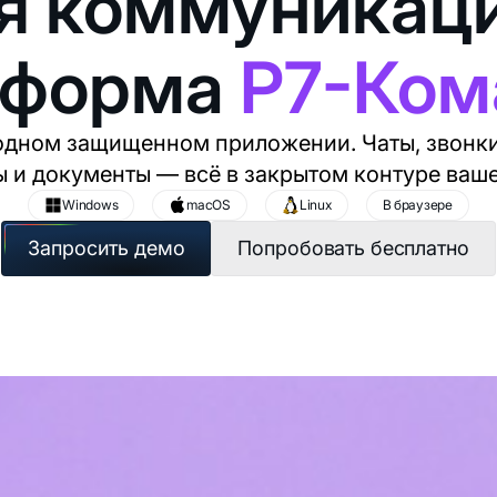
я коммуникац
тформа
Р7-Ком
одном защищенном приложении. Чаты, звонк
ы и документы — всё в закрытом контуре ваш
Windows
macOS
Linux
В браузере
Запросить демо
Попробовать бесплатно