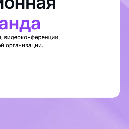
ионная
анда
и, видеоконференции,
ей организации.