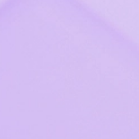
Редактор схем
Корпоративные коммуникации
Команда
Почта: базовое решение
Органайзер
Командная работа
Пространство
Корпоративный сервер
Проекты
Формы