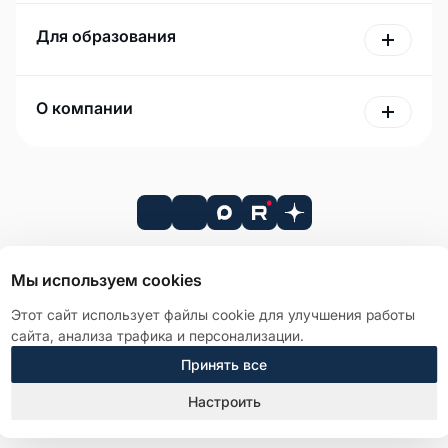
Для образования
О компании
Мы используем cookies
Лицензионное соглашение
Этот сайт использует файлы cookie для улучшения работы
Политика в отношении обработки персональных данных
сайта, анализа трафика и персонализации.
Справка о компании
Принять все
Старая версия сайта
© 2026 АО «Р7». Все права защищены.
Настроить